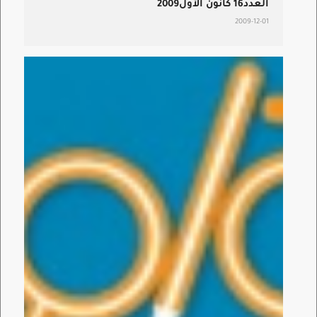
العدد16 كانون الأول2009
2009-12-01