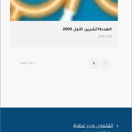
العدد14تشرين الأول 2009
2009-10-01
Page 2 of 2
2
1
القلمون ودير عطية