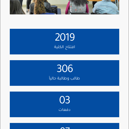
2019
افتتاح الكلية
306
طالب وطالبة حالياً
03
دفعات