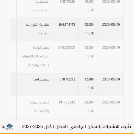
2026/05/19
12:00-
ENIT5526
الشبكات
13:30
العصبونية
2026/05/19
12:00-
BAMT4113
نظرية القرارات
13:30
الإدارية
2026/05/19
12:00-
ENMX5321
نظم قيادة
13:30
التجهيزات الهوائية
والهيدروليكية
2026/05/19
12:00-
ENCV2212
طبوغرافية
13:30
2026/05/19
12:00-
PHRS3342
كيمياء حيوية
13:30
(2)صيدلة
سكن الجامعي للفصل الأول 2026-2027
وثائـق تخـرج
2026/05/19
12:00-
ENCV4213
المنشآت