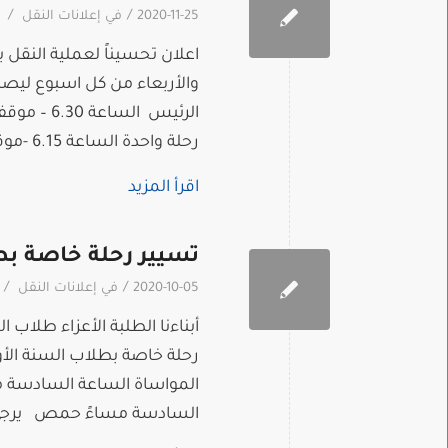
/
/
2020-11-25
في
إعلانات النقل
اعلان تحسيناً لعملية النق
والأربعاء من كل اسبوع ليصب
رحلة واحدة الساعة 6.15 -موقف العدوي […]
اقرأ المزيد
تسيير رحلة خاصة بط
/
/
2020-10-05
في
إعلانات النقل
أبناءنا الطلبة الأعزاء طلاب
المواساة الساعة السادسة م
السادسة مساءً حمص يرجى من 