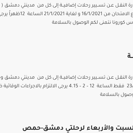
إدارة النقـل عـن تســيير رحلات إضافيــة إلى كل من مدينتي دمشق (
العدوي) وحمص خلال اسبوع الامتحان من 16/1/2021 و لغ
روس كورونا نتمنى لكم الوصول بالسلامة
ة
 إدارة النقـل عـن تســيير رحلات إضافيــة إلى كل من مدينتي دمش
يـــوم الأربعاء بتاريخ 23/12/2020 فقط الساعة 12 – 2 – 4.15 يرجى الالتزام بالاجراءات الوقا
لوصول بالسلامة
السبت والأربعاء لرحلتي دمشق-حمص