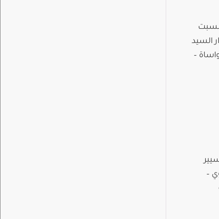
السبت
ر السيد
قف المواساة –
سيير
: العدوي –