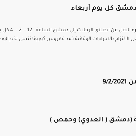
 دمشق كل يوم أربعاء
أبناءنا الطلبة الأعزاء تعلن إدارة النقل عن انطلاق الرحلات
اء بدءا من 31/3/2021 يرجى الالتزام بالاجراءات الوقائية ضد فايروس كورونا نتمنى لكم ا
9/2/
ة (دمشق ( العدوي) وحمص )