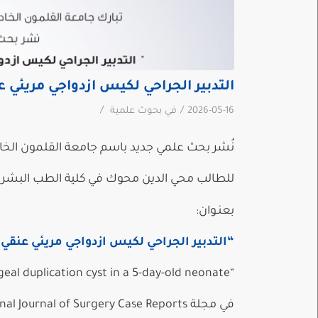
التدبير الجراحي لكيس ازدواجي مريئي عنق
/
/
2026-05-16
في
بحوث علمية
نُشر بحث علمي جديد باسم جامعة القلمون الخ
للطالب محي الدين محوك في كلية الطب البشر
بعنـوان:
“التدبير الجراحي لكيس ازدواجي مريئي عنقي مهد
“Surgical management of a life- threatening cervical esophageal duplication cyst in a 5-day-old neonate ”
في مجلة International Journal of Surgery Case Reports ، معامل تأثير (IMPACT FACTOR 0.9 ) الربيع الثالث (Q3)