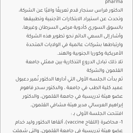
pharma
الدكتور فراس سنجار قدم تعريفًا وافيًا عن الشركة،
وتحدث عن استيراد الابتكارات الأجنبية وتطبيقها
بالسوق السوري كأدوية مرضى السرطان وغيرها،
وأشار إلى السعي الدائم نحو تطوير هذه الشركة
وارتباطها بشركات عالمية في الولايات المتحدة
الأمريكية وكوريا الجنوبية والهند.
تلا ذلك تبادل الدروع التذكارية بين ممثلي جامعة
القلمون والشركة
ثم بدأت الجلسه الأولى التي أدارها الدكتور نُمير دعبول
عميد كلية الطب في جامعة ، والدكتور سحر فاهوم
عضو هيئة تدريسية في جامعة القلمون، والدكتور
إبراهيم العرسالي مدير هيئة مشافي القلمون.
افتتحت الجلسة الأولى بـ :
1- محاضرة (اللقاح vaccine)، ألقاها الدكتور وليد خدام
عضو هيئة تدريسية في جامعة القلمون، والتي شملت