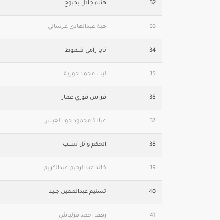
32
هناء جلال بحبوح
33
هبة عبدالهادي عرسالي
34
نايا رامي شموط
35
ليث محمد حورية
36
فراس فوزي عمار
37
عبادة محمود حوا العيس
38
الحكم وائل نسب
39
خالد عبدالرحيم عبدالكريم
40
تسنيم عبدالمعين جنيد
41
رهف احمد قزلباش