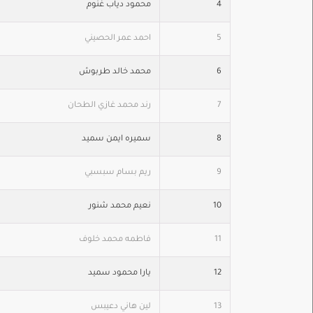
4
محمود دياب غنوم
5
احمد عمر الحصيني
6
محمد خالد طربوش
7
رند محمد غازي الطحان
8
سميره ايمن سميد
9
ريم بسام سبسبي
10
نعيم محمد شنور
11
فاطمه محمد خلوف
12
يارا محمود سميد
13
لين هاني دعيبس