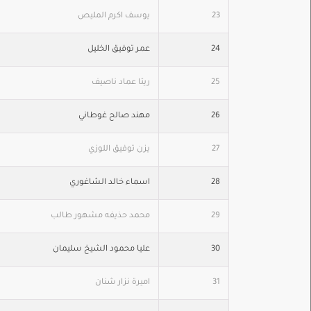
23
يوسف اكرم المليص
24
عمر توفيق الخليل
25
ريتا عماد ناصيف
26
مهند صالح غوطاني
27
يزن توفيق اللوزي
28
اسماء خالد الشاغوري
29
محمد حذيفه مشهور طالب
30
عليا محمود الشيخ سليمان
31
اميرة نزار شنان