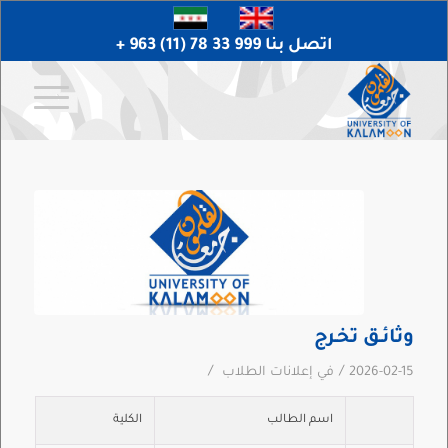
اتصل بنا 999 33 78 (11) 963 +
وثائـق تخـرج
/
/
2026-02-15
في
إعلانات الطلاب
اسم الطالب
الكلية