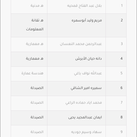
1
بلال عبد الفتاح قمحيه
هـ مدنية
2
مريم وليد أبوسمره
هـ تقانة
المعلومات
3
عبدالرحمن محمد النعسان
هـ معمارية
4
دانه حيان الأبرش
هـ معمارية
5
عبدالله نواف ياغي
هندسة عمارة
6
سميره امير الشاقي
الصيدلة
7
محمد اياد حماده الراعي
الصيدلة
8
ايمان عبدالمجيد يحيى
الصيدلة
9
سهاد وسيم جوديه
الصيدلة