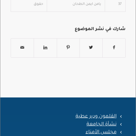
37
يامن ايمن الطحان
حقوق
شارك في نشر الموضوع
القلمون ودير عطية
نشأة الجامعة
مجلس الأمناء