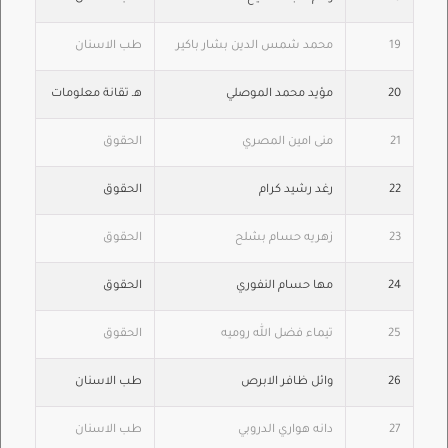
19
محمد شمس الدين بشار باكير
طب الاسنان
20
مؤيد محمد الموصلي
هـ تقانة معلومات
21
منى امين المصري
الحقوق
22
رغد رشيد كرام
الحقوق
23
زهريه حسام بشلح
الحقوق
24
مها حسام النفوري
الحقوق
25
تيماء فضل الله روميه
الحقوق
26
وائل ظافر الابرص
طب الاسنان
27
دانه هواري الدروبي
طب الاسنان