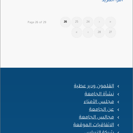
اقرأ المزيد
26
25
24
‹
«
Page 26 of 29
»
›
28
27
القلمون ودير عطية
نشأة الجامعة
مجلس الأمناء
عن الجامعة
مجالس الجامعة
الاتفاقيات الموقعة