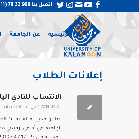
اتصل بنا 999 33 78 (11) 963 +
الرئيسية
عن الجامعة
ا
إعلانات الطلاب
الانتساب للنادي اليا
/
2019-04-09
في
إعلانات الطلاب
نادٍ اجتماعي ثقافي ترفيهي مه
المديرية من 9 – 12 / 4 / 2019 أو الاتصال على الرقم : 0117833999 تحويلة 3252