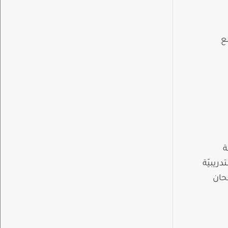
ع
ة
يبيّة
حان