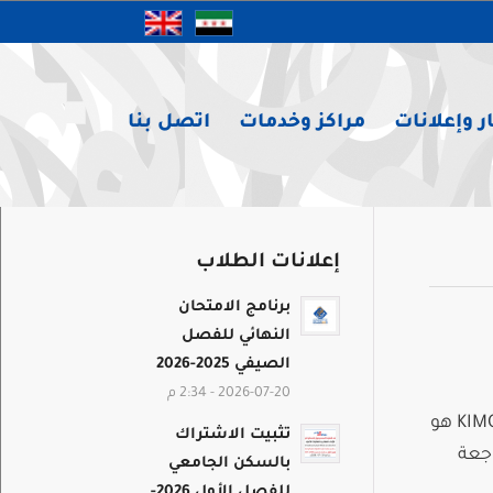
ر وإعلانات
مراكز وخدمات
اتصل بنا
إعلانات الطلاب
برنامج الامتحان
النهائي للفصل
الصيفي 2025-2026
2026-07-20 - 2:34 م
تعلـــــن مديريــــة العلاقــات العـامــــة والأنـديـــــة عـن فتــح بـاب الانتســاب للنادي الياباني KIMONO CLUB هو
تثبيت الاشتراك
اجعة
بالسكن الجامعي
للفصل الأول 2026-