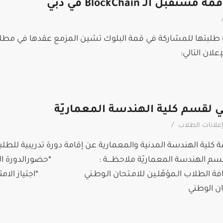
 الـ BlockChain في دبي
 طلبتها للمشاركة في قمة البلوك تشين المزمع عقدها في مطل
علان التالي:
ي لقسم كلية الهندسة المعماريّة
/
علانات الطلاب
لية الهندسة المدنية والمعمارية عن إقامة دورة تدريبية للطلب
 قسم الهندسة المعماريّة ملاحظــــة : *حضورالدورة التدر
 لـكافة الطلاب الـمؤهّلـين للامـتحان الـوطـني *اجتياز الامت
ان الوطني