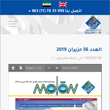
اتصل بنا 999 33 78 (11) 963 +
العدد 56 حزيران 2019
/
/
2019-07-06
في
مجلة قلم مون
Page
1
/
52
Zoom
100%