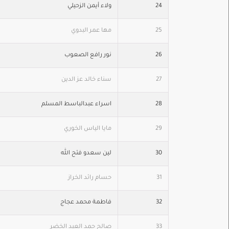
24
ولاء أيمن الزحيلي
25
مها عمر البدوي
26
نور رافع الصعوب
27
سناء خالد عز الدين
28
اسراء عبدالباسط المسلم
29
مايا الياس الخوري
30
لين سعدو فتح الله
31
حسام رائد الخراز
32
فاطمة محمد عجاج
33
صالح حمد العبد الخضر