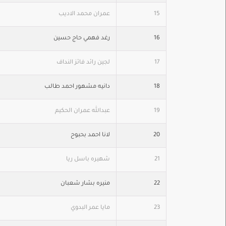
15
عمران محمد الاديب
16
رغد فهمي حاج حسين
17
لجين رائد فائز النداف
18
دانيه مشهور احمد طالب
19
عبدالله عمران الحكيم
20
لانا احمد بحبوح
21
شهيره باسل ريا
22
منيره بشار شعبان
23
مايا عمر البدوي