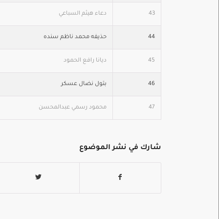
43
دعاء هيثم السباعي
44
حذيفه محمد ناظم سنده
45
ديانا رافع الحمود
46
بتول نضال عسكر
47
محمود رسمي عبدالمحسن
شارك في نشر الموضوع