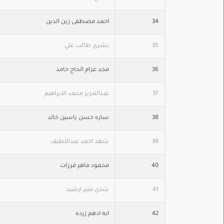
34
احمد مصطفى زين الدين
35
بشرى طالب علي
36
مجد عزام الحاج حامد
37
عبدالعزيز محمد الابراهيم
38
ساره حسن ياسين خالد
39
شهد احمد عبداللطيف
40
محمود ماهر فرزات
41
شذى منير ارشيد
42
ايه ادهم زرده